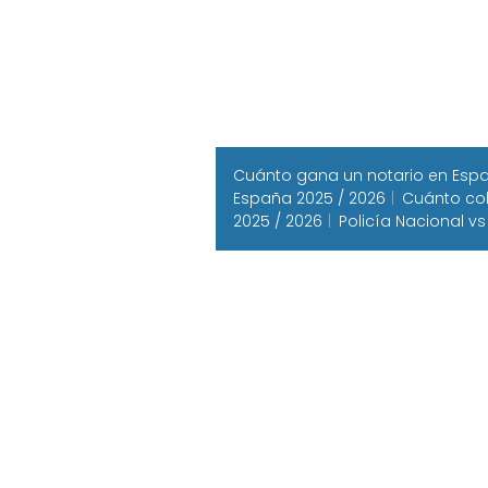
Cuánto gana un notario en Españ
España 2025 / 2026
Cuánto cob
2025 / 2026
Policía Nacional vs