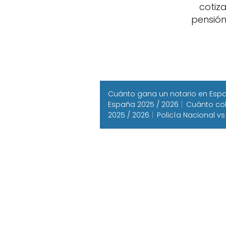
cotiz
pensió
Cuánto gana un notario en Españ
España 2025 / 2026
Cuánto cob
2025 / 2026
Policía Nacional vs