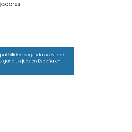
ajadores
patibilidad segunda actividad
 gana un juez en España en