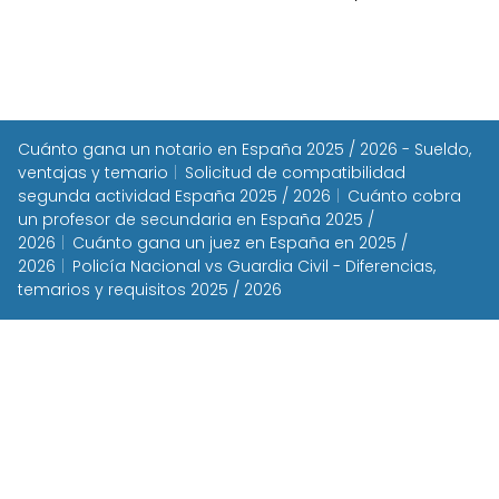
Cuánto gana un notario en España 2025 / 2026 - Sueldo,
ventajas y temario
Solicitud de compatibilidad
segunda actividad España 2025 / 2026
Cuánto cobra
un profesor de secundaria en España 2025 /
2026
Cuánto gana un juez en España en 2025 /
2026
Policía Nacional vs Guardia Civil - Diferencias,
temarios y requisitos 2025 / 2026