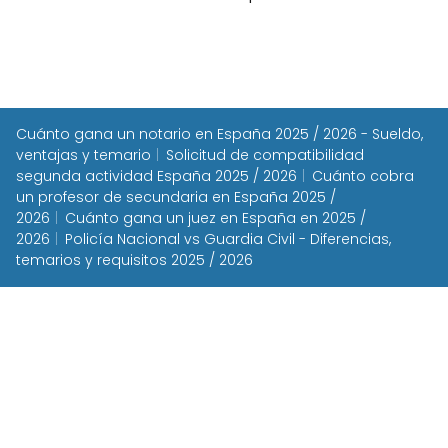
Cuánto gana un notario en España 2025 / 2026 - Sueldo,
ventajas y temario
Solicitud de compatibilidad
segunda actividad España 2025 / 2026
Cuánto cobra
un profesor de secundaria en España 2025 /
2026
Cuánto gana un juez en España en 2025 /
2026
Policía Nacional vs Guardia Civil - Diferencias,
temarios y requisitos 2025 / 2026