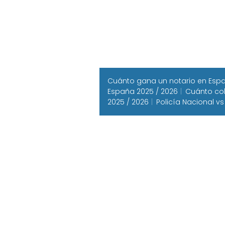
Cuánto gana un notario en Españ
España 2025 / 2026
Cuánto cob
2025 / 2026
Policía Nacional vs