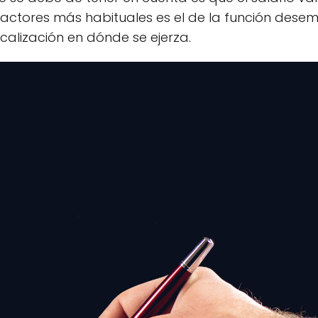
s factores más habituales es el de la función de
ocalización en dónde se ejerza.