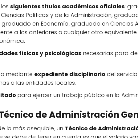
 los
siguientes títulos académicos oficiales
: gr
iencias Políticas y de la Administración, gradua
, graduado en Economía, graduado en Ciencias Act
ente a los anteriores o cualquier otro equivalente
conómica.
ades físicas y psicológicas
necesarias para de
do mediante
expediente disciplinario
del servicio
 o las entidades locales.
citado
para ejercer un trabajo público en la Admini
Técnico de Administración Gen
e lo más asequible, un
Técnico de Administraci
ue se debe de tener en cuenta es que el salario 