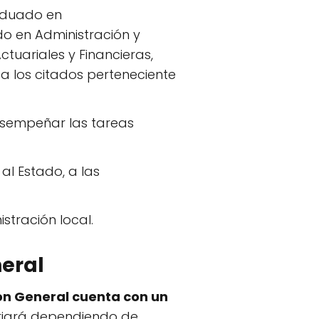
aduado en
do en Administración y
uariales y Financieras,
 a los citados perteneciente
sempeñar las tareas
 al Estado, a las
stración local.
eral
ón General cuenta con un
variará dependiendo de