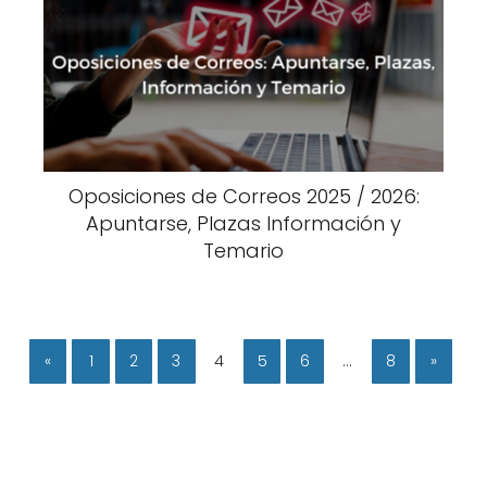
Oposiciones de Correos 2025 / 2026:
Apuntarse, Plazas Información y
Temario
«
1
2
3
4
5
6
…
8
»